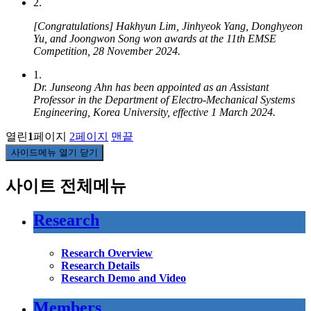
2.
[Congratulations] Hakhyun Lim, Jinhyeok Yang, Donghyeon
Yu, and Joongwon Song won awards at the 11th EMSE
Competition, 28 November 2024.
1.
Dr. Junseong Ahn has been appointed as an Assistant
Professor in the Department of Electro-Mechanical Systems
Engineering, Korea University, effective 1 March 2024.
열린
1
페이지
2
페이지
맨끝
사이드메뉴 열기 닫기
사이트 전체메뉴
Research
Research Overview
Research Details
Research Demo and Video
Members