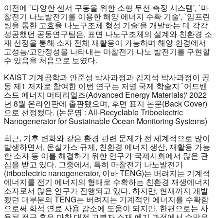
이전에 `다양한 센서 구동을 위한 소형 무선 측정 시스템', `마
찰전기 나노발전기를 이용한 해양 에너지 수확 기술', `임프린
팅을 통한 고효율 나노구조체 형성 기술'을 개발하는 데 각각
성공했던 공동연구팀은, 표면 나노구조체의 설계와 친환경 소
재 선정을 통해 소자 전체 재활용이 가능하며 해양 환경에서
고성능/고안정성을 나타내는 마찰전기 나노 발전기를 구현할
수 있음을 처음으로 보였다.
KAIST 기계공학과 안준성 박사과정과 김지석 박사과정이 공
동 제1 저자로 참여한 이번 연구는 저명 국제 학술지 `어드밴
스드 에너지 머터리얼즈(Advanced Energy Materials)' 2022
년 8월 온라인판에 출판됐으며, 후면 표지 논문(Back Cover)
으로 선정됐다. (논문명 : All-Recyclable Triboelectric
Nanogenerator for Sustainable Ocean Monitoring Systems)
최근, 기후 변화와 같은 환경 관련 문제가 전 세계적으로 많이
발생하면서, 온실가스 규제, 친환경 에너지 생산, 재활용 가능
한 소자 등 이를 해결하기 위한 연구가 국제사회에서 많은 관
심을 받고 있다. 그중에서, 특히 마찰전기 나노발전기
(triboelectric nanogenerator, 이하 TENG)는 버려지는 기계적
에너지를 전기 에너지의 형태로 수확하는 친환경 재생에너지
소자로서 많은 연구가 진행되고 있다. 하지만, 현재까지 개발
됐던 대부분의 TENG는 버려지는 기계적인 에너지를 수확함
으로써 화석 연료 사용 감소에 도움이 되지만, 한편으로는 사
용된 전극 혹은 마찰 대전 고분자 소재 폐기 과정에서 수많은