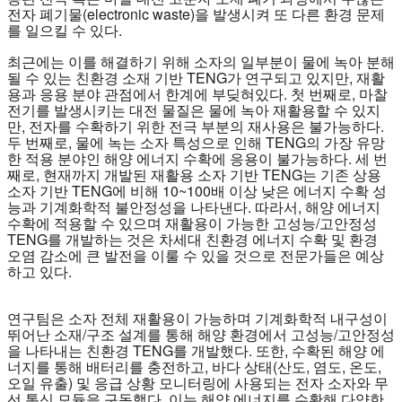
전자 폐기물(electronic waste)을 발생시켜 또 다른 환경 문제
를 일으킬 수 있다.
최근에는 이를 해결하기 위해 소자의 일부분이 물에 녹아 분해
될 수 있는 친환경 소재 기반 TENG가 연구되고 있지만, 재활
용과 응용 분야 관점에서 한계에 부딪혀있다. 첫 번째로, 마찰
전기를 발생시키는 대전 물질은 물에 녹아 재활용할 수 있지
만, 전자를 수확하기 위한 전극 부분의 재사용은 불가능하다.
두 번째로, 물에 녹는 소자 특성으로 인해 TENG의 가장 유망
한 적용 분야인 해양 에너지 수확에 응용이 불가능하다. 세 번
째로, 현재까지 개발된 재활용 소자 기반 TENG는 기존 상용
소자 기반 TENG에 비해 10~100배 이상 낮은 에너지 수확 성
능과 기계화학적 불안정성을 나타낸다. 따라서, 해양 에너지
수확에 적용할 수 있으며 재활용이 가능한 고성능/고안정성
TENG를 개발하는 것은 차세대 친환경 에너지 수확 및 환경
오염 감소에 큰 발전을 이룰 수 있을 것으로 전문가들은 예상
하고 있다.
연구팀은 소자 전체 재활용이 가능하며 기계화학적 내구성이
뛰어난 소재/구조 설계를 통해 해양 환경에서 고성능/고안정성
을 나타내는 친환경 TENG를 개발했다. 또한, 수확된 해양 에
너지를 통해 배터리를 충전하고, 바다 상태(산도, 염도, 온도,
오일 유출) 및 응급 상황 모니터링에 사용되는 전자 소자와 무
선 통신 모듈을 구동했다. 이는 해양 에너지를 수확해 다양한