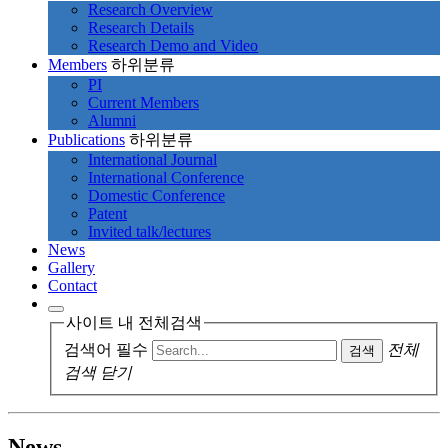
Research Overview
Research Details
Research Demo and Video
Members
하위분류
PI
Current Members
Alumni
Publications
하위분류
International Journal
International Conference
Domestic Conference
Patent
Invited talk/lectures
News
Gallery
Contact
사이트 내 전체검색
검색어 필수
전체
검색
검색 닫기
News