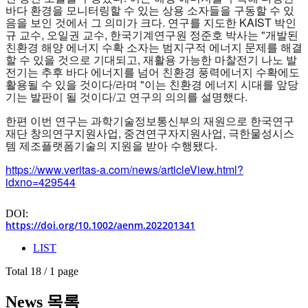
바다 환경을 모니터링할 수 있는 상용 소자들을 구동할 수 있
음을 보인 것에서 그 의미가 크다. 연구를 지도한 KAIST 박인
규 교수, 오일권 교수, 한국기계연구원 정준호 박사는 "개발된
친환경 해양 에너지 수확 소자는 범지구적 에너지 문제를 해결
할 수 있을 것으로 기대되고, 재활용 가능한 마찰전기 나노 발
전기는 추후 바다 에너지를 넘어 친환경 풍력에너지 수확에도
활용될 수 있을 것이다/라며 "이는 친환경 에너지 시대를 앞당
기는 발판이 될 것이다/고 연구의 의의를 설명했다.
한편 이번 연구는 과학기술정보통신부의 재원으로 한국연구
재단 창의연구지원사업, 중견연구자지원사업, 극한물성시스
템 제조플랫폼기술의 지원을 받아 수행됐다.
https://www.veritas-a.com/news/articleView.html?
idxno=429544
DOI:
https://doi.org/10.1002/aenm.202201341
LIST
Total 18 /
1 page
News 목록