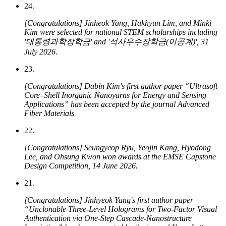
24.
[Congratulations] Jinheok Yang, Hakhyun Lim, and Minki
Kim were selected for national STEM scholarships including
'대통령과학장학금' and '석사우수장학금(이공계)', 31
July 2026.
23.
[Congratulations] Dabin Kim's first author paper “Ultrasoft
Core–Shell Inorganic Nanoyarns for Energy and Sensing
Applications” has been accepted by the journal
Advanced
Fiber Materials
22.
[Congratulations] Seungyeop Ryu, Yeojin Kang, Hyodong
Lee, and Ohsung Kwon won awards at the EMSE Capstone
Design Competition, 14 June 2026.
21.
[Congratulations] Jinhyeok Yang's first author paper
“Unclonable Three-Level Holograms for Two-Factor Visual
Authentication via One-Step Cascade-Nanostructure