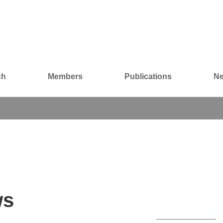
ch
Members
Publications
N
News
ws