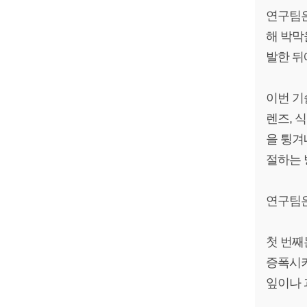
연구팀은
해 박막
발한 뒤
이번 기
렌즈, 
을 튕겨
절하는 
연구팀은
첫 번째
증폭시키
잎이나 