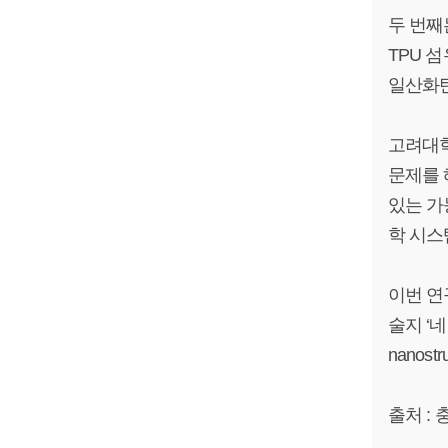
두 번째
TPU 
일산화탄
고려대학
문제를 
있는 가
학 시스
이번 연
술지 ‘네이
nanostr
출처 : 