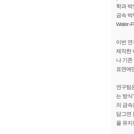
학과 박
금속 박
Water-F
이번 연
제작한 
나 기존
표면에만
연구팀은
는 방식’
의 금속
담그면 
을 유지