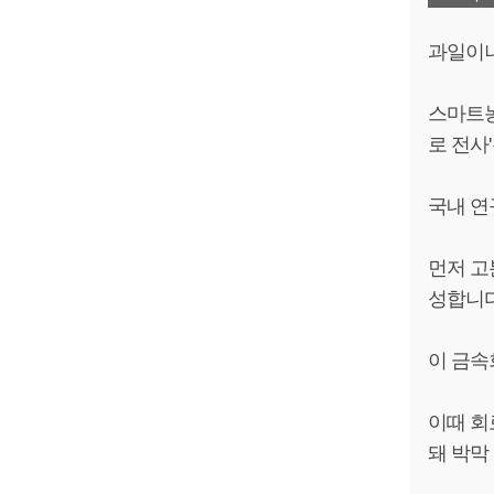
과일이나
스마트농
로 전사
국내 연
먼저 고
성합니다
이 금속
이때 회
돼 박막