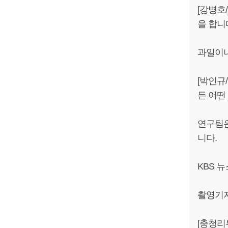
[강병호
을 합니
과일이나
[박인규
든 어떤
연구팀은
니다.
KBS 
촬영기
[충청리